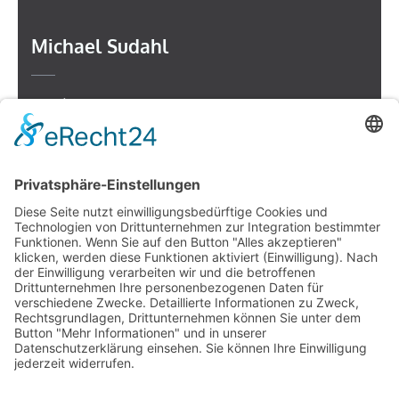
Michael Sudahl
Beethovenstr. 4
73614 Schorndorf
Telefon: 07181 477 9998
E-Mail:
sudahl@der-medienberater.de
Leonhard Fromm
Goethestr. 27
73614 Schorndorf
Telefon. 07181 4769906
E-Mail:
fromm@der-medienberater.de