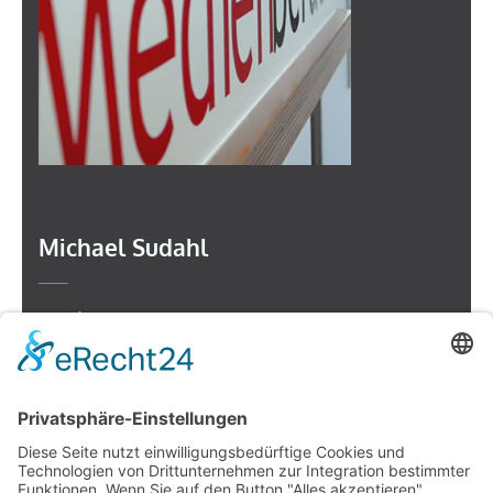
Michael Sudahl
Beethovenstr. 4
73614 Schorndorf
Telefon: 07181 477 9998
E-Mail:
sudahl@der-medienberater.de